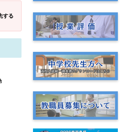
先する
助