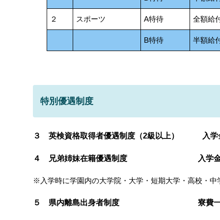
２
スポーツ
A特待
全額給
B特待
半額給
特別優遇制度
３ 英検資格取得者優遇制度（2級以上） 入学金全額
４ 兄弟姉妹在籍優遇制度 入学金全額還付
※入学時に学園内の大学院・大学・短期大学・高校・中
５ 県内離島出身者制度 寮費一部補助（