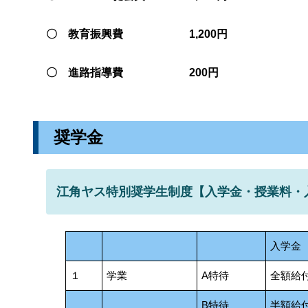
〇 教育振興費 1,200円
〇 進路指導費 200円
奨学金
江角ヤス特別奨学生制度【入学金・授業料・
入学金
１
学業
A特待
全額給
B特待
半額給