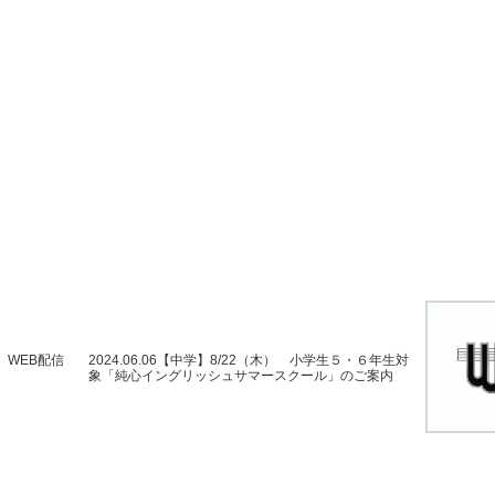
日）WEB配信
2024.06.06【中学】8/22（木） 小学生５・６年生対
象「純心イングリッシュサマースクール」のご案内