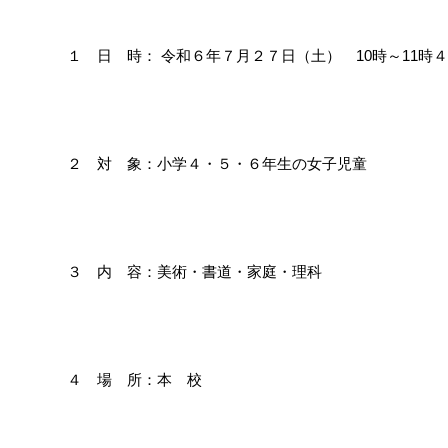
１ 日 時： 令和６年７月２７日（土） 10時～11時４
２ 対 象：小学４・５・６年生の女子児童
３ 内 容：美術・書道・家庭・理科
４ 場 所：本 校