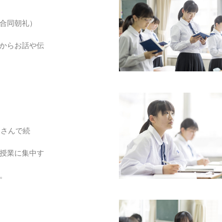
合同朝礼）
らお話や伝
さんで続
業に集中す
。