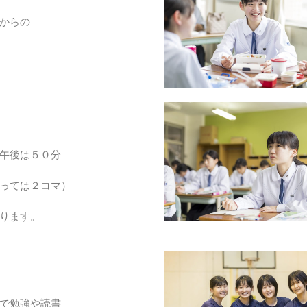
からの
後は５０分
ては２コマ）
ります。
勉強や読書